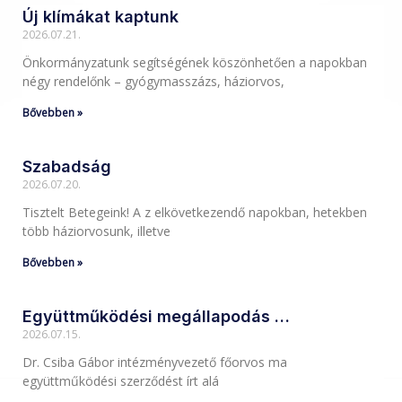
Új klímákat kaptunk
2026.07.21.
Önkormányzatunk segítségének köszönhetően a napokban
négy rendelőnk – gyógymasszázs, háziorvos,
Bővebben »
Szabadság
2026.07.20.
Tisztelt Betegeink! A z elkövetkezendő napokban, hetekben
több háziorvosunk, illetve
Bővebben »
Együttműködési megállapodás …
2026.07.15.
Dr. Csiba Gábor intézményvezető főorvos ma
együttműködési szerződést írt alá