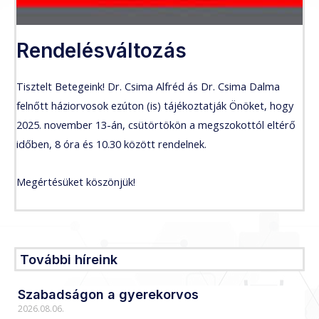
Rendelésváltozás
Tisztelt Betegeink! Dr. Csima Alfréd ás Dr. Csima Dalma
felnőtt háziorvosok ezúton (is) tájékoztatják Önöket, hogy
2025. november 13-án, csütörtökön a megszokottól eltérő
időben, 8 óra és 10.30 között rendelnek.
Megértésüket köszönjük!
További híreink
Oldal
Szabadságon a gyerekorvos
Oldal
Oldal
Oldal
Oldal
2026.08.06.