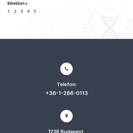
Bővebben »
1
2
3
4
5
Telefon:
+36-1-286-0113
1238 Budapest,